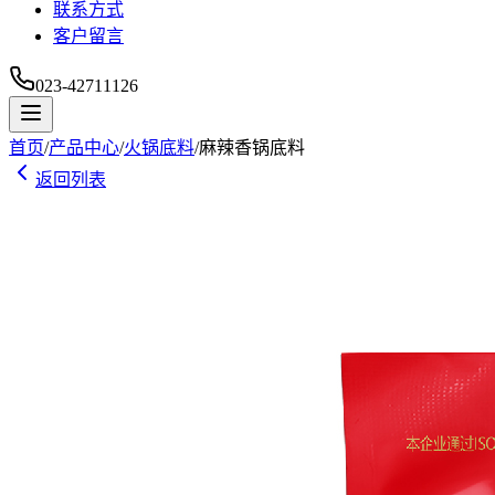
联系方式
客户留言
023-42711126
首页
/
产品中心
/
火锅底料
/
麻辣香锅底料
返回列表