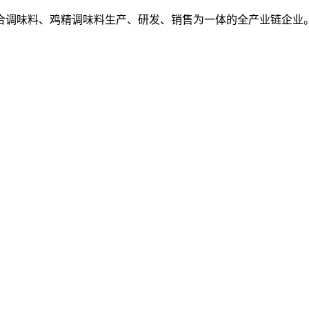
复合调味料、鸡精调味料生产、研发、销售为一体的全产业链企业