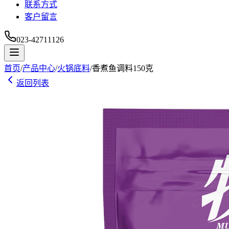
联系方式
客户留言
023-42711126
首页
/
产品中心
/
火锅底料
/
香煮鱼调料150克
返回列表