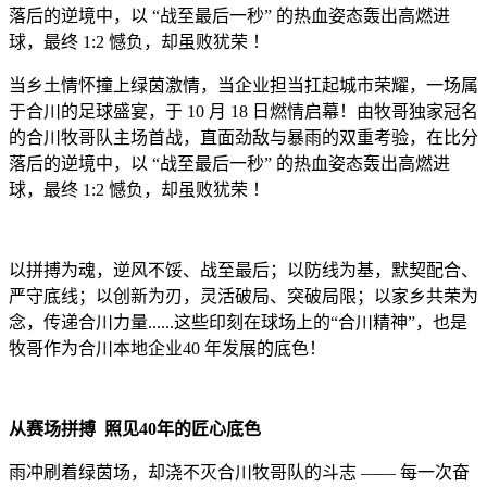
落后的逆境中，以 “战至最后一秒” 的热血姿态轰出高燃进
球，最终 1:2 憾负，却虽败犹荣 ！
当乡土情怀撞上绿茵激情，当企业担当扛起城市荣耀，一场属
于合川的足球盛宴，于 10 月 18 日燃情启幕！由牧哥独家冠名
的合川牧哥队主场首战，直面劲敌与暴雨的双重考验，在比分
落后的逆境中，以 “战至最后一秒” 的热血姿态轰出高燃进
球，最终 1:2 憾负，却虽败犹荣 ！
以拼搏为魂，逆风不馁、战至最后；以防线为基，默契配合、
严守底线；以创新为刃，灵活破局、突破局限；以家乡共荣为
念，传递合川力量......这些印刻在球场上的“合川精神”，也是
牧哥作为合川本地企业40 年发展的底色！
从赛场拼搏
照见40年的匠心底色
雨冲刷着绿茵场，却浇不灭合川牧哥队的斗志 —— 每一次奋