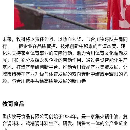
未来，牧哥将以责任为帆、以热血为桨，与合川牧哥队并肩同
行 —— 把企业在品质管控、技术创新中积累的严谨态度，转
化为支持家乡体育事业的实际行动，助力合川体育文化蓬勃发
展；同时充分发挥龙头企业的带动作用，通过建设智能化生产
基地、打造产学研创新平台，推动合川食品产业集聚发展，让
城市精神在产业升级与体育发展的双向奔赴中绽放更耀眼的光
彩，与合川携手共绘高质量发展的新画卷！
牧哥食品
重庆牧哥食品有限公司创始于1984年，是一家集火锅牛油、复
合调味料、鸡精调味料生产、研发、销售为一体的全产业链企