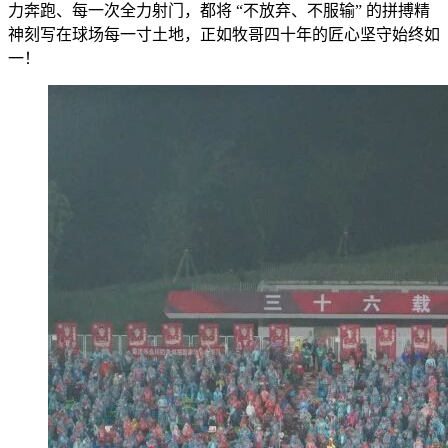
力奔跑、每一次全力射门，都将 “不放弃、不服输” 的拼搏精
神刻写在球场每一寸土地，正如牧哥四十年的匠心坚守始终如
一！