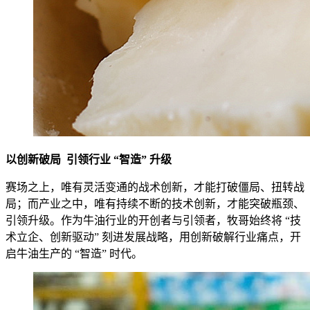
以创新破局
引领行业 “智造” 升级
赛场之上，唯有灵活变通的战术创新，才能打破僵局、扭转战
局；而产业之中，唯有持续不断的技术创新，才能突破瓶颈、
引领升级。作为牛油行业的开创者与引领者，牧哥始终将 “技
术立企、创新驱动” 刻进发展战略，用创新破解行业痛点，开
启牛油生产的 “智造” 时代。