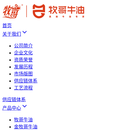
首页
关于我们
公司简介
企业文化
资质荣誉
发展历程
市场版图
供应链体系
工艺流程
供应链体系
产品中心
牧哥牛油
金牧哥牛油