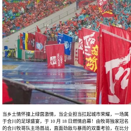
当乡土情怀撞上绿茵激情，当企业担当扛起城市荣耀，一场属
于合川的足球盛宴，于 10 月 18 日燃情启幕！由牧哥独家冠名
的合川牧哥队主场首战，直面劲敌与暴雨的双重考验，在比分