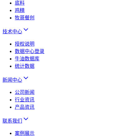
底料
鸡精
牧哥餐创
技术中心
授权说明
数据中心登录
牛油数据库
统计数据
新闻中心
公司新闻
行业资讯
产品资讯
联系我们
案例展示