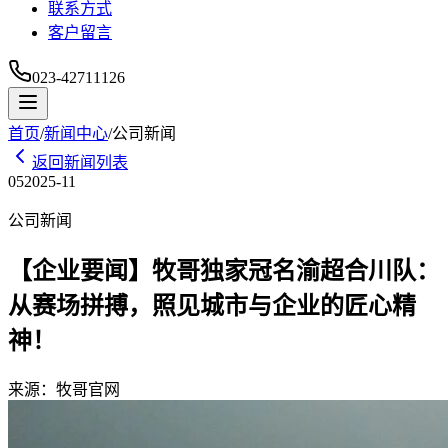
联系方式
客户留言
023-42711126
首页
/
新闻中心
/
公司新闻
返回新闻列表
05
2025-11
公司新闻
【企业要闻】牧哥独家冠名渝超合川队：
从赛场拼搏，照见城市与企业的匠心精
神！
来源：
牧哥官网