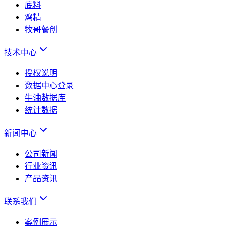
底料
鸡精
牧哥餐创
技术中心
授权说明
数据中心登录
牛油数据库
统计数据
新闻中心
公司新闻
行业资讯
产品资讯
联系我们
案例展示