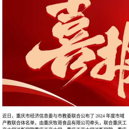
近日，重庆市经济信息委与市教委联合公布了 2024 年度市域
产教联合体名单，由重庆牧哥食品有限公司牵头，联合重庆工