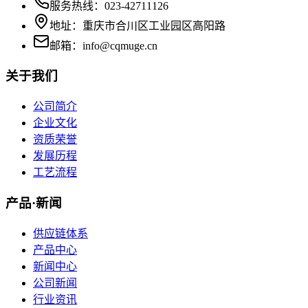
服务热线：023-42711126
地址：重庆市合川区工业园区高阳路
邮箱：info@cqmuge.cn
关于我们
公司简介
企业文化
资质荣誉
发展历程
工艺流程
产品·新闻
供应链体系
产品中心
新闻中心
公司新闻
行业资讯