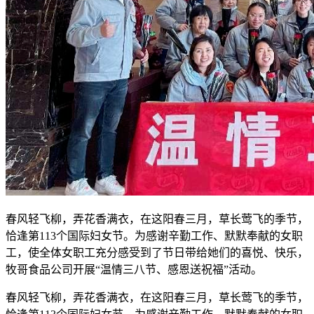
春风轻飞柳，弄花香满衣，在这阳春三月，草长莺飞的季节，
恰逢第113个国际妇女节。为感谢辛勤工作、默默奉献的女职
工，使全体女职工充分感受到了节日带给她们的喜悦、快乐，
牧哥食品公司开展“温情三八节、感恩送祝福”活动。
春风轻飞柳，弄花香满衣，在这阳春三月，草长莺飞的季节，